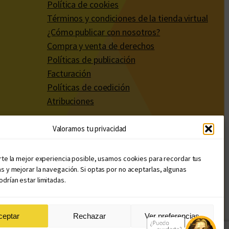
Política de cookies
Términos y condiciones de la tienda virtual
¿Cómo publicar con nosotros?
Compra y venta de derechos
Políticas de publicación
Facturación
Políticas de coedición
Atribuciones
Valoramos tu privacidad
rte la mejor experiencia posible, usamos cookies para recordar tus
s y mejorar la navegación. Si optas por no aceptarlas, algunas
drían estar limitadas.
ceptar
Rechazar
Ver preferencias