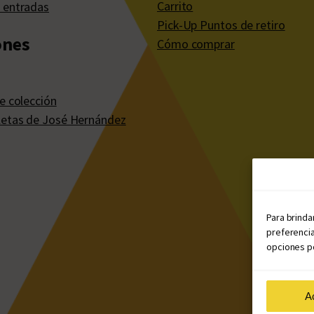
Carrito
 entradas
Pick-Up Puntos de retiro
ones
Cómo comprar
e colección
etas de José Hernández
Para brinda
preferencia
opciones po
A