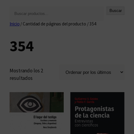
B
Buscar
u
Inicio
/ Cantidad de páginas del producto / 354
s
c
354
a
r
Mostrando los 2
O
resultados
r
d
e
n
a
d
o