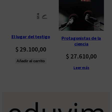
p
o
r
l
o
s
El lugar del testigo
Protagonistas de la
ú
ciencia
l
$
29.100,00
t
$
27.610,00
i
Añadir al carrito
m
Leer más
o
s