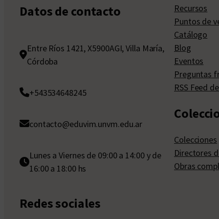
Recursos
Datos de contacto
Puntos de v
Catálogo
Blog
Entre Ríos 1421, X5900AGI, Villa María,
Eventos
Córdoba
Preguntas f
RSS Feed de
+543534648245
Colecci
contacto@eduvim.unvm.edu.ar
Colecciones
Directores d
Lunes a Viernes de 09:00 a 14:00 y de
Obras compl
16:00 a 18:00 hs
Redes sociales