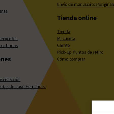
Envío de manuscritos/original
enta
Tienda online
Tienda
Mi cuenta
recuentes
Carrito
 entradas
Pick-Up Puntos de retiro
ones
Cómo comprar
e colección
etas de José Hernández