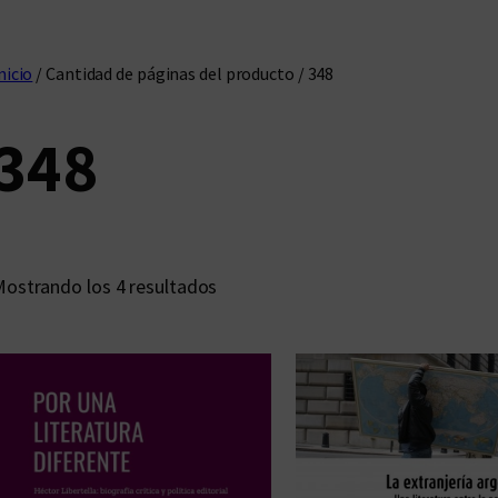
nicio
/ Cantidad de páginas del producto / 348
348
O
ostrando los 4 resultados
r
d
e
n
a
d
o