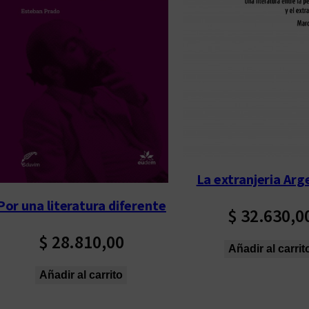
p
o
r
l
o
s
ú
l
t
La extranjeria Arg
i
m
Por una literatura diferente
$
32.630,0
o
$
28.810,00
s
Añadir al carrit
Añadir al carrito