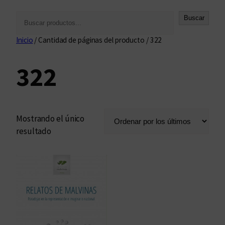
B
Buscar
u
Inicio
/ Cantidad de páginas del producto / 322
s
c
322
a
r
Mostrando el único
resultado