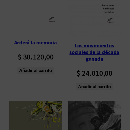
p
o
r
l
o
s
Arderá la memoria
Los movimientos
ú
sociales de la década
l
$
30.120,00
ganada
t
i
Añadir al carrito
$
24.010,00
m
o
Añadir al carrito
s