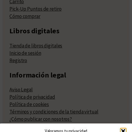
Carrito
Pick-Up Puntos de retiro
Cómo comprar
Libros digitales
Tienda de libros digitales
Inicio de sesión
Registro
Información legal
Aviso Legal
Política de privacidad
Política de cookies
Términos y condiciones de la tienda virtual
¿Cómo publicar con nosotros?
Compra y venta de derechos
Valoramos tu privacidad