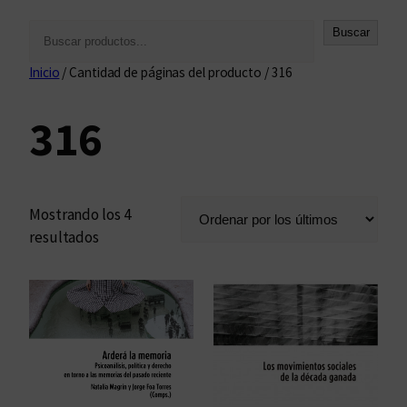
B
Buscar
u
Inicio
/ Cantidad de páginas del producto / 316
s
c
316
a
r
Mostrando los 4
O
resultados
r
d
e
n
a
d
o