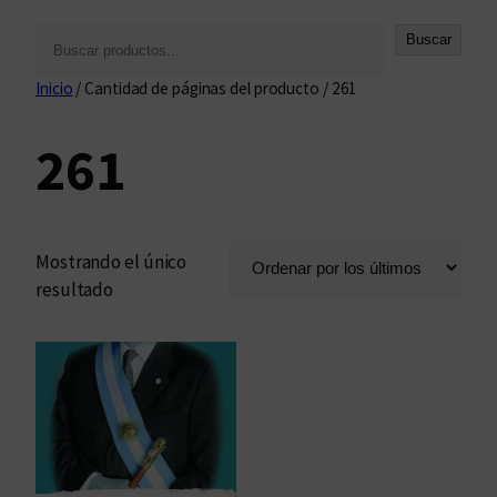
B
Buscar
u
Inicio
/ Cantidad de páginas del producto / 261
s
c
261
a
r
Mostrando el único
resultado