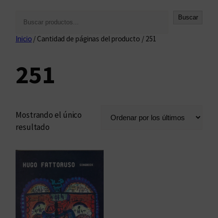
B
Buscar
u
Inicio
/ Cantidad de páginas del producto / 251
s
c
251
a
r
Mostrando el único
resultado