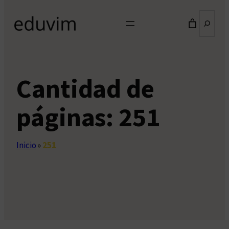
Buscar
Cantidad de
páginas:
251
Inicio
»
251