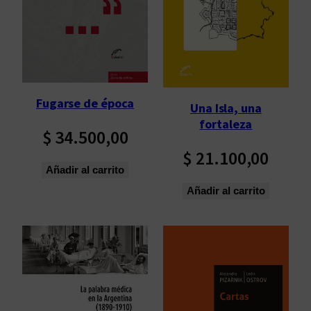
p
o
r
l
o
s
Fugarse de época
Una Isla, una
ú
fortaleza
l
$
34.500,00
t
$
21.100,00
i
Añadir al carrito
m
Añadir al carrito
o
s