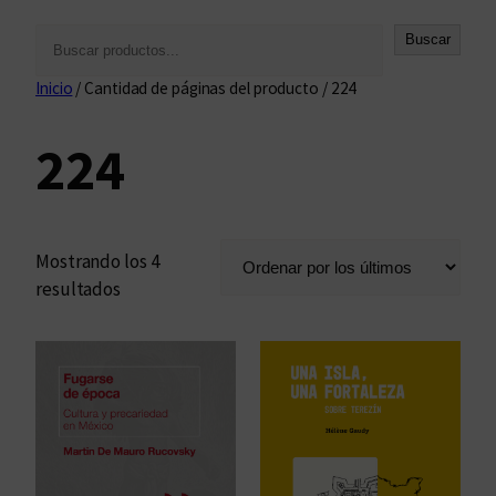
B
Buscar
u
Inicio
/ Cantidad de páginas del producto / 224
s
c
224
a
r
Mostrando los 4
O
resultados
r
d
e
n
a
d
o