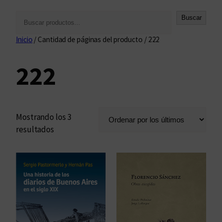
B
Buscar
u
Inicio
/ Cantidad de páginas del producto / 222
s
c
222
a
r
Mostrando los 3
O
resultados
r
d
e
n
a
d
o