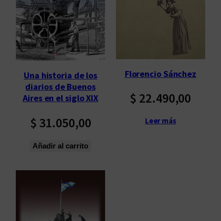
p
o
r
l
o
s
Florencio Sánchez
Una historia de los
ú
diarios de Buenos
l
$
22.490,00
Aires en el siglo XIX
t
i
$
31.050,00
Leer más
m
o
Añadir al carrito
s