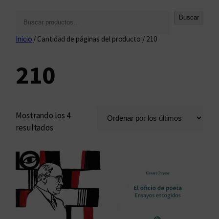
B
Buscar
u
Inicio
/ Cantidad de páginas del producto / 210
s
c
210
a
r
Mostrando los 4
O
resultados
r
d
e
n
a
d
o