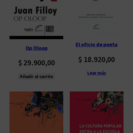
p
o
r
l
o
s
El oficio de poeta
Op Oloop
ú
l
$
18.920,00
$
29.900,00
t
i
Leer más
Añadir al carrito
m
o
s