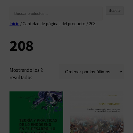
B
Buscar
u
Inicio
/ Cantidad de páginas del producto / 208
s
c
208
a
r
Mostrando los 2
O
resultados
r
d
e
n
a
d
o