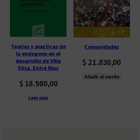
p
o
r
l
o
s
Teorias y practicas de
Comunidades
ú
lo endogeno en el
l
$
21.830,00
desarrollo de Villa
t
Elisa, Entre Rios
i
Añadir al carrito
$
18.980,00
m
o
s
Leer más