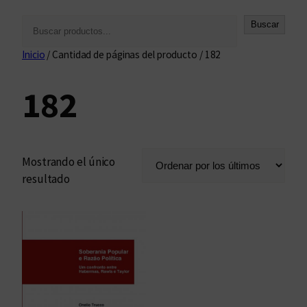
B
Buscar
u
Inicio
/ Cantidad de páginas del producto / 182
s
c
182
a
r
Mostrando el único
resultado