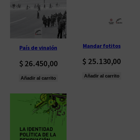
p
o
r
l
o
s
Mandar fotitos
País de vinalón
ú
l
$
25.130,00
$
26.450,00
t
i
Añadir al carrito
Añadir al carrito
m
o
s