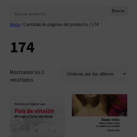
B
Buscar
u
Inicio
/ Cantidad de páginas del producto / 174
s
c
174
a
r
Mostrando los 3
O
resultados
r
d
e
n
a
d
o