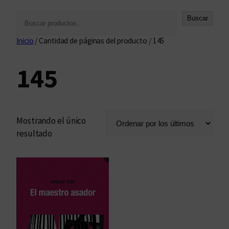
B
Buscar
u
Inicio
/ Cantidad de páginas del producto / 145
s
c
145
a
r
Mostrando el único
resultado