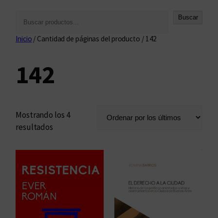
B
Buscar
u
Inicio
/ Cantidad de páginas del producto / 142
s
c
142
a
r
Mostrando los 4
O
resultados
r
d
e
n
a
d
o