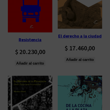
p
o
r
l
o
s
El derecho a la ciudad
Resistencia
ú
l
$
17.460,00
$
20.230,00
t
i
Añadir al carrito
Añadir al carrito
m
o
s