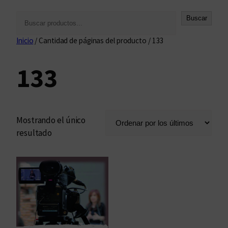
B
Buscar
u
Inicio
/ Cantidad de páginas del producto / 133
s
c
133
a
r
Mostrando el único
resultado