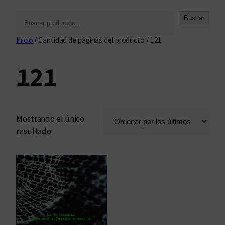
B
Buscar
u
Inicio
/ Cantidad de páginas del producto / 121
s
c
121
a
r
Mostrando el único
resultado