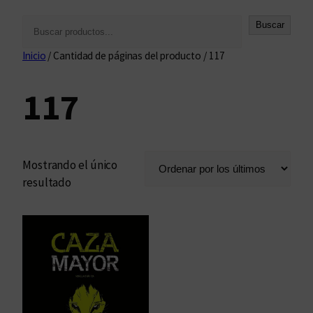
B
Buscar
u
Inicio
/ Cantidad de páginas del producto / 117
s
c
117
a
r
Mostrando el único
resultado