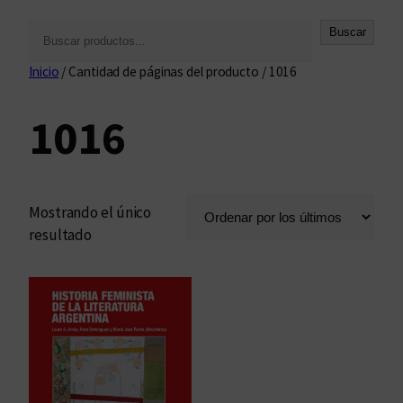
B
Buscar
u
Inicio
/ Cantidad de páginas del producto / 1016
s
c
1016
a
r
Mostrando el único
resultado