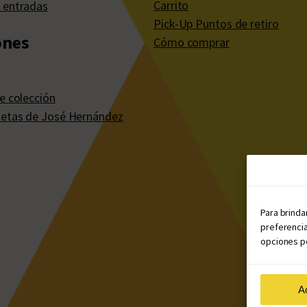
Carrito
 entradas
Pick-Up Puntos de retiro
ones
Cómo comprar
e colección
etas de José Hernández
Para brinda
preferencia
opciones po
A