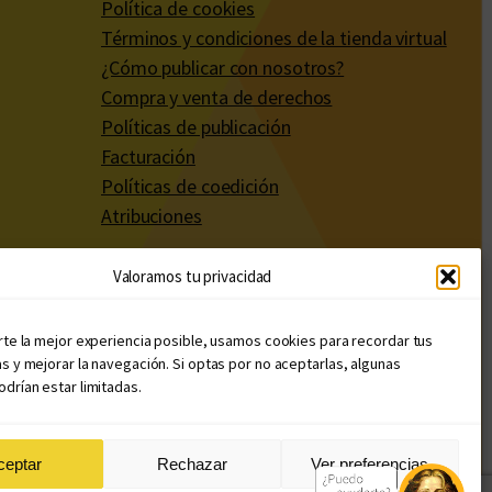
Política de cookies
Términos y condiciones de la tienda virtual
¿Cómo publicar con nosotros?
Compra y venta de derechos
Políticas de publicación
Facturación
Políticas de coedición
Atribuciones
Valoramos tu privacidad
rte la mejor experiencia posible, usamos cookies para recordar tus
s y mejorar la navegación. Si optas por no aceptarlas, algunas
drían estar limitadas.
ceptar
Rechazar
Ver preferencias