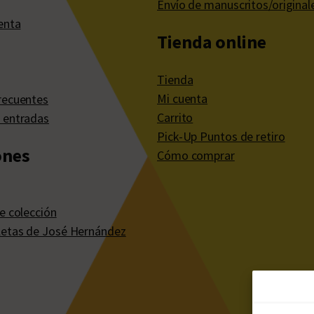
Envío de manuscritos/original
enta
Tienda online
Tienda
Mi cuenta
recuentes
Carrito
 entradas
Pick-Up Puntos de retiro
ones
Cómo comprar
e colección
etas de José Hernández