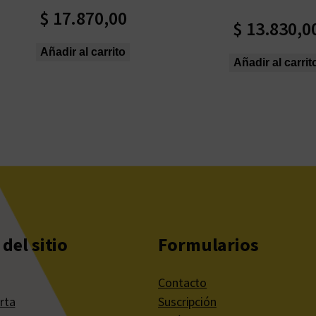
m
$
17.870,00
$
13.830,0
o
s
Añadir al carrito
Añadir al carrit
del sitio
Formularios
Contacto
rta
Suscripción