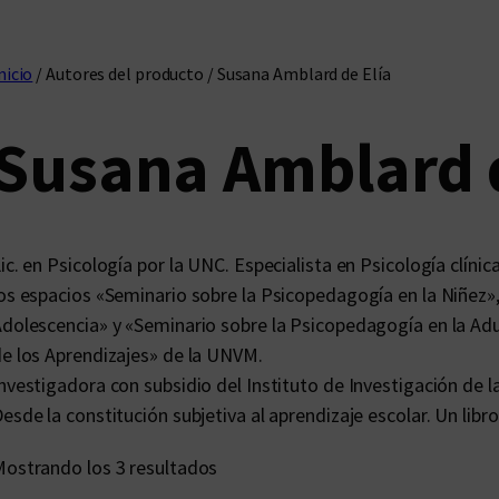
nicio
/ Autores del producto / Susana Amblard de Elía
Susana Amblard d
ic. en Psicología por la UNC. Especialista en Psicología clíni
os espacios «Seminario sobre la Psicopedagogía en la Niñez»
dolescencia» y «Seminario sobre la Psicopedagogía en la Adu
e los Aprendizajes» de la UNVM.
nvestigadora con subsidio del Instituto de Investigación de l
esde la constitución subjetiva al aprendizaje escolar. Un libr
O
ostrando los 3 resultados
r