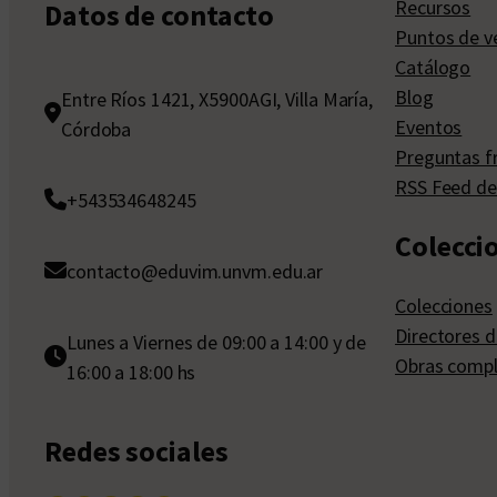
Recursos
Datos de contacto
Puntos de v
Catálogo
Blog
Entre Ríos 1421, X5900AGI, Villa María,
Eventos
Córdoba
Preguntas f
RSS Feed de
+543534648245
Colecci
contacto@eduvim.unvm.edu.ar
Colecciones
Directores d
Lunes a Viernes de 09:00 a 14:00 y de
Obras compl
16:00 a 18:00 hs
Redes sociales