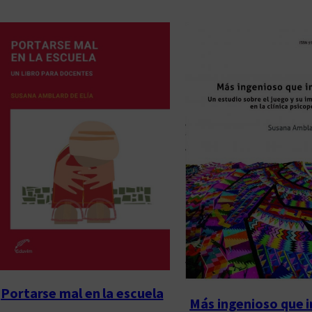
d
e
n
a
d
o
p
o
r
l
o
s
ú
l
t
Portarse mal en la escuela
i
Más ingenioso que 