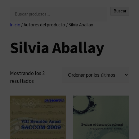
B
Buscar
u
Inicio
/ Autores del producto / Silvia Aballay
s
c
Silvia Aballay
a
r
Mostrando los 2
O
resultados
r
d
e
n
a
d
o