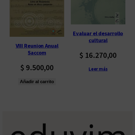
p
o
r
l
Evaluar el desarrollo
o
cultural
s
VIII Reunion Anual
ú
Saccom
$
16.270,00
l
t
$
9.500,00
Leer más
i
m
Añadir al carrito
o
s