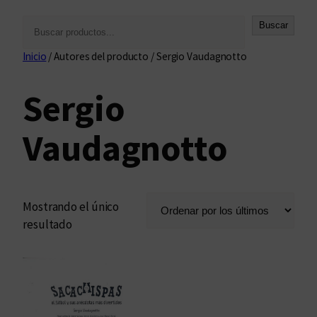
B
Buscar
u
Inicio
/ Autores del producto / Sergio Vaudagnotto
s
c
Sergio
a
r
Vaudagnotto
Mostrando el único
resultado