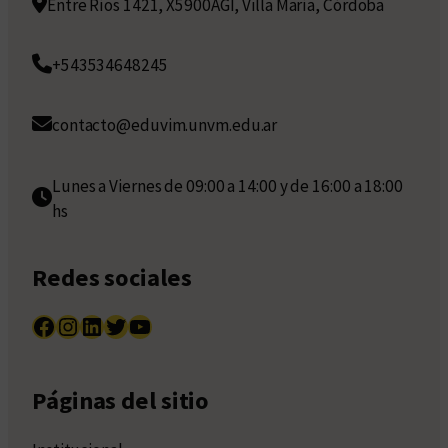
Entre Ríos 1421, X5900AGI, Villa María, Córdoba
+543534648245
contacto@eduvim.unvm.edu.ar
Lunes a Viernes de 09:00 a 14:00 y de 16:00 a 18:00
hs
Redes sociales
Facebook
Instagram
LinkedIn
Twitter
YouTube
Páginas del sitio