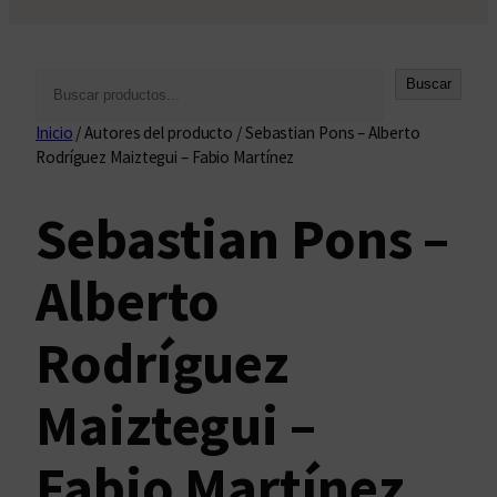
B
Buscar
u
Inicio
/ Autores del producto / Sebastian Pons – Alberto
s
Rodríguez Maiztegui – Fabio Martínez
c
a
Sebastian Pons –
r
Alberto
Rodríguez
Maiztegui –
Fabio Martínez