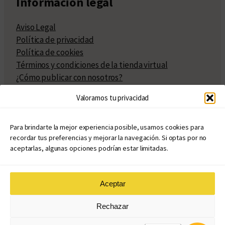
Información legal
Aviso Legal
Política de privacidad
Política de cookies
Términos y condiciones de la tienda virtual
¿Cómo publicar con nosotros?
Compra y venta de derechos
Valoramos tu privacidad
Políticas de publicación
Facturación
Políticas de coedición
Para brindarte la mejor experiencia posible, usamos cookies para
recordar tus preferencias y mejorar la navegación. Si optas por no
Atribuciones
aceptarlas, algunas opciones podrían estar limitadas.
Aceptar
© Copyright 2020 – 2026
Rechazar
eduvim.com.ar
| Todos los derechos reservados