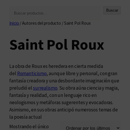
B
Buscar
u
Inicio
/ Autores del producto / Saint Pol Roux
s
c
Saint Pol Roux
a
r
La obra de Roux es heredera en cierta medida
del
Romanticismo
, aunque libre y personal, con gran
fantasía creadora y una desbordante imaginación que
preludió el
surrealismo
. Su obra aúna ciencia y magia,
fantasía y realidad, con un lenguaje rico en
neologismos y metáforas sugerentes y evocadoras.
Asimismo, en sus obras anticipó numerosos temas de
la poesía actual
Mostrando el único