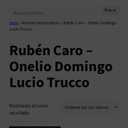
B
Buscar
u
Inicio
/ Autores del producto / Rubén Caro – Onelio Domingo
s
Lucio Trucco
c
a
Rubén Caro –
r
Onelio Domingo
Lucio Trucco
Mostrando el único
resultado