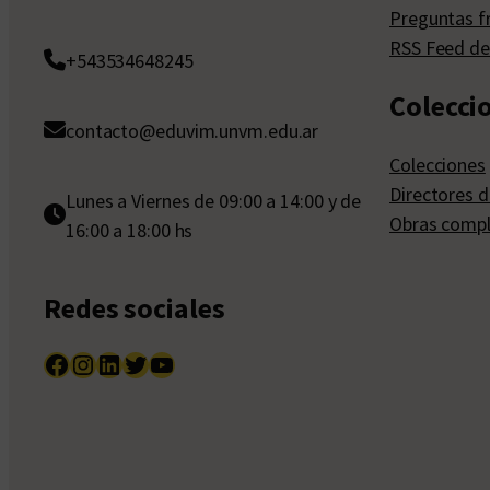
Preguntas f
RSS Feed de
+543534648245
Colecci
contacto@eduvim.unvm.edu.ar
Colecciones
Directores d
Lunes a Viernes de 09:00 a 14:00 y de
Obras compl
16:00 a 18:00 hs
Redes sociales
Facebook
Instagram
LinkedIn
Twitter
YouTube