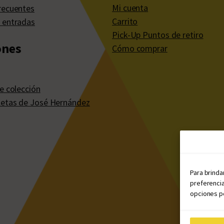
Mi cuenta
recuentes
Carrito
 entradas
Pick-Up Puntos de retiro
ones
Cómo comprar
e colección
etas de José Hernández
Para brinda
preferencia
opciones po