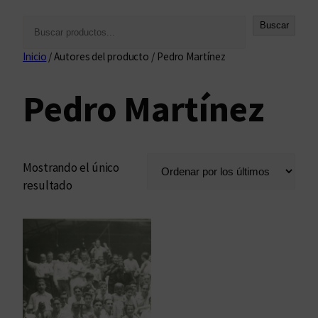
B
Buscar
u
Inicio
/ Autores del producto / Pedro Martínez
s
c
Pedro Martínez
a
r
Mostrando el único
resultado