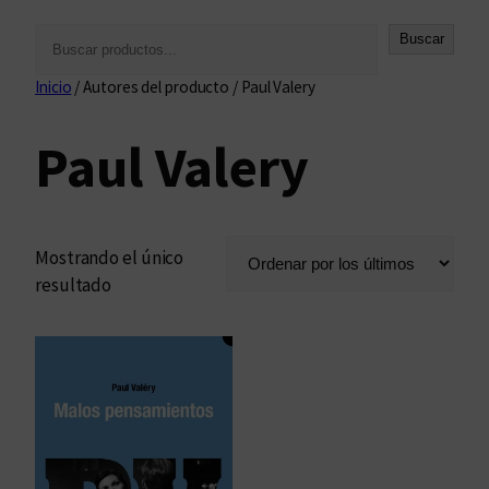
B
Buscar
u
Inicio
/ Autores del producto / Paul Valery
s
c
Paul Valery
a
r
Mostrando el único
resultado