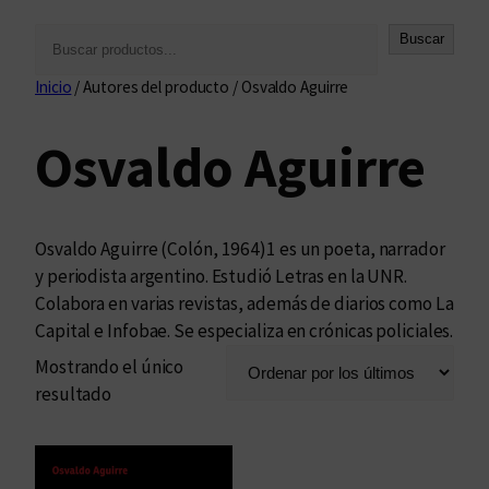
B
Buscar
u
Inicio
/ Autores del producto / Osvaldo Aguirre
s
c
Osvaldo Aguirre
a
r
Osvaldo Aguirre (Colón, 1964)1 es un poeta, narrador
y periodista argentino. Estudió Letras en la UNR.
Colabora en varias revistas, además de diarios como La
Capital e Infobae. Se especializa en crónicas policiales.
Mostrando el único
resultado