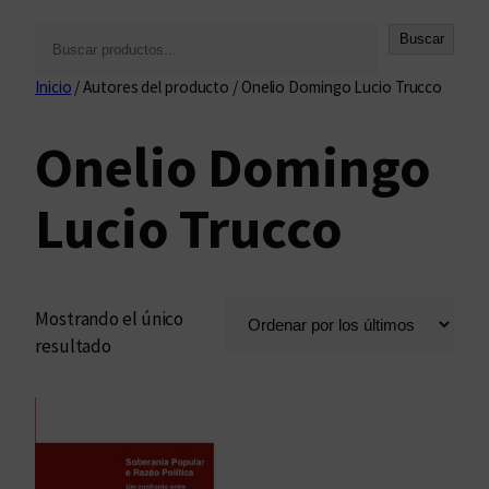
B
Buscar
u
Inicio
/ Autores del producto / Onelio Domingo Lucio Trucco
s
c
Onelio Domingo
a
r
Lucio Trucco
Mostrando el único
resultado