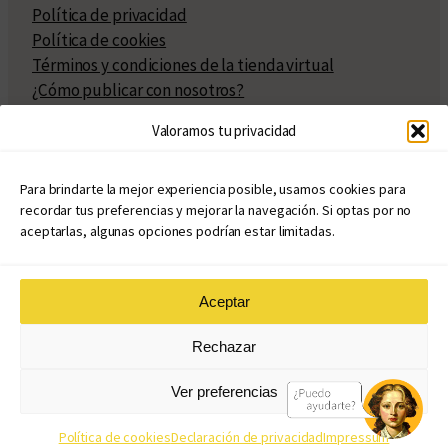
Política de privacidad
Política de cookies
Términos y condiciones de la tienda virtual
¿Cómo publicar con nosotros?
Compra y venta de derechos
Valoramos tu privacidad
Políticas de publicación
Facturación
Políticas de coedición
Para brindarte la mejor experiencia posible, usamos cookies para
recordar tus preferencias y mejorar la navegación. Si optas por no
Atribuciones
aceptarlas, algunas opciones podrían estar limitadas.
Aceptar
© Copyright 2020 – 2026
Rechazar
eduvim.com.ar
| Todos los derechos reservados
Ver preferencias
Diseño web: Llama Creativa
Política de cookies
Declaración de privacidad
Impressum