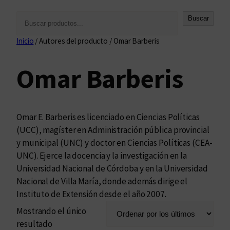
B
Buscar
u
Inicio
/ Autores del producto / Omar Barberis
s
c
Omar Barberis
a
r
Omar E. Barberis es licenciado en Ciencias Políticas
(UCC), magíster en Administración pública provincial
y municipal (UNC) y doctor en Ciencias Políticas (CEA-
UNC). Ejerce la docencia y la investigación en la
Universidad Nacional de Córdoba y en la Universidad
Nacional de Villa María, donde además dirige el
Instituto de Extensión desde el año 2007.
Mostrando el único
resultado