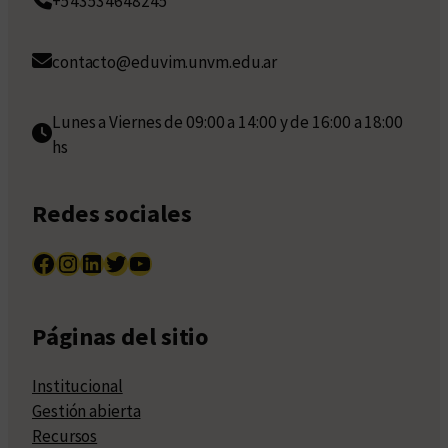
+543534648245
contacto@eduvim.unvm.edu.ar
Lunes a Viernes de 09:00 a 14:00 y de 16:00 a 18:00
hs
Redes sociales
Facebook
Instagram
LinkedIn
Twitter
YouTube
Páginas del sitio
Institucional
Gestión abierta
Recursos