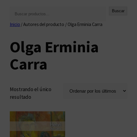
B
Buscar
u
Inicio
/ Autores del producto / Olga Erminia Carra
s
c
Olga Erminia
a
r
Carra
Mostrando el único
resultado