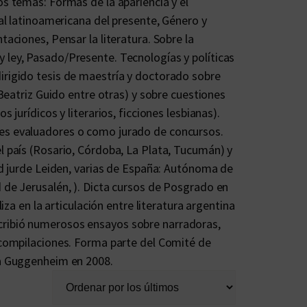
os temas: Formas de la apariencia y el
ual latinoamericana del presente, Género y
taciones, Pensar la literatura. Sobre la
 ley, Pasado/Presente. Tecnologías y políticas
irigido tesis de maestría y doctorado sobre
 Beatriz Guido entre otras) y sobre cuestiones
 jurídicos y literarios, ficciones lesbianas).
nes evaluadores o como jurado de concursos.
l país (Rosario, Córdoba, La Plata, Tucumán) y
dad jurde Leiden, varias de España: Autónoma de
 de Jerusalén, ). Dicta cursos de Posgrado en
iza en la articulación entre literatura argentina
cribió numerosos ensayos sobre narradoras,
n compilaciones. Forma parte del Comité de
ca Guggenheim en 2008.