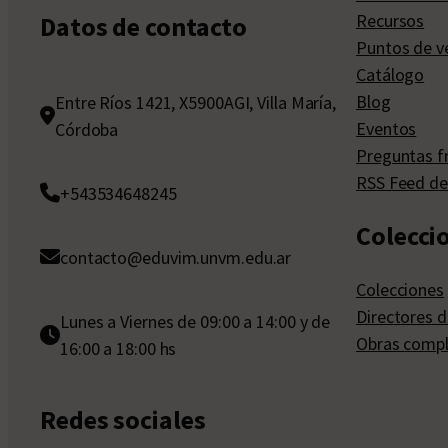
Recursos
Datos de contacto
Puntos de v
Catálogo
Blog
Entre Ríos 1421, X5900AGI, Villa María,
Eventos
Córdoba
Preguntas f
RSS Feed de
+543534648245
Colecci
contacto@eduvim.unvm.edu.ar
Colecciones
Directores d
Lunes a Viernes de 09:00 a 14:00 y de
Obras compl
16:00 a 18:00 hs
Redes sociales