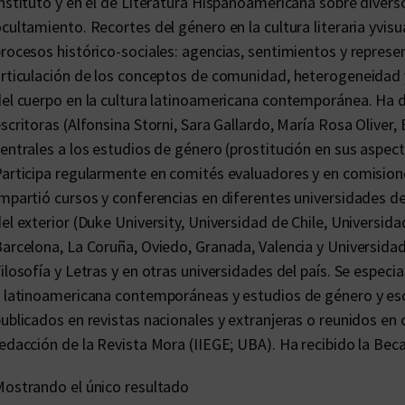
nstituto y en el de Literatura Hispanoamericana sobre divers
cultamiento. Recortes del género en la cultura literaria yvis
rocesos histórico-sociales: agencias, sentimientos y represen
rticulación de los conceptos de comunidad, heterogeneidad y
el cuerpo en la cultura latinoamericana contemporánea. Ha d
scritoras (Alfonsina Storni, Sara Gallardo, María Rosa Oliver,
entrales a los estudios de género (prostitución en sus aspectos
articipa regularmente en comités evaluadores y en comisio
mpartió cursos y conferencias en diferentes universidades de
el exterior (Duke University, Universidad de Chile, Universi
arcelona, La Coruña, Oviedo, Granada, Valencia y Universidad
ilosofía y Letras y en otras universidades del país. Se especial
 latinoamericana contemporáneas y estudios de género y es
ublicados en revistas nacionales y extranjeras o reunidos e
edacción de la Revista Mora (IIEGE; UBA). Ha recibido la Be
ostrando el único resultado