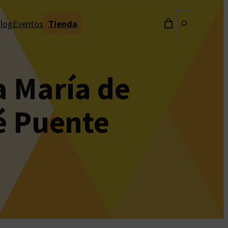
Buscar
log
Eventos
Tienda
a María de
é Puente