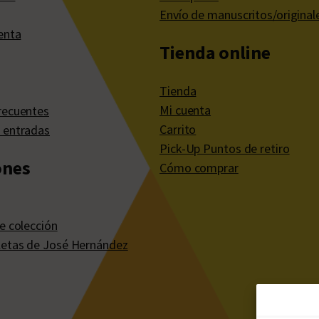
Envío de manuscritos/original
enta
Tienda online
Tienda
Mi cuenta
recuentes
Carrito
 entradas
Pick-Up Puntos de retiro
ones
Cómo comprar
e colección
etas de José Hernández