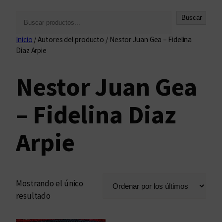
B
Buscar
u
Inicio
/ Autores del producto / Nestor Juan Gea – Fidelina
s
Diaz Arpie
c
a
Nestor Juan Gea
r
– Fidelina Diaz
Arpie
Mostrando el único
resultado