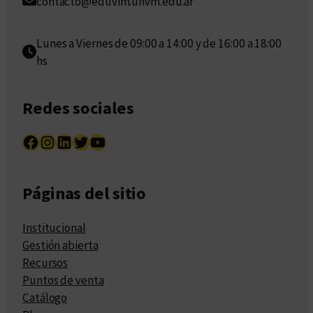
contacto@eduvim.unvm.edu.ar
Lunes a Viernes de 09:00 a 14:00 y de 16:00 a 18:00
hs
Redes sociales
Facebook
Instagram
LinkedIn
Twitter
YouTube
Páginas del sitio
Institucional
Gestión abierta
Recursos
Puntos de venta
Catálogo