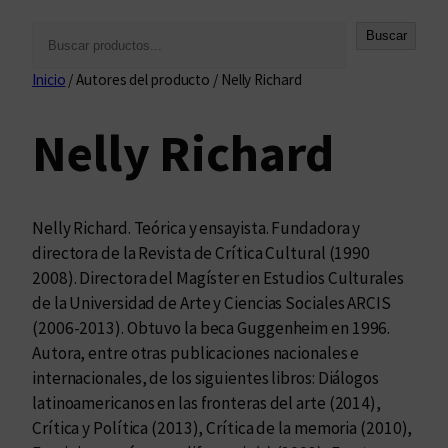
B
Buscar
u
Inicio
/ Autores del producto / Nelly Richard
s
c
Nelly Richard
a
r
Nelly Richard. Teórica y ensayista. Fundadora y
directora de la Revista de Crítica Cultural (1990
2008). Directora del Magíster en Estudios Culturales
de la Universidad de Arte y Ciencias Sociales ARCIS
(2006-2013). Obtuvo la beca Guggenheim en 1996.
Autora, entre otras publicaciones nacionales e
internacionales, de los siguientes libros: Diálogos
latinoamericanos en las fronteras del arte (2014),
Crítica y Política (2013), Crítica de la memoria (2010),