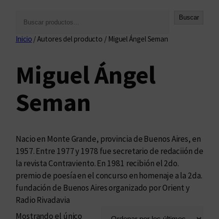
B
Buscar
u
Inicio
/ Autores del producto / Miguel Ángel Seman
s
c
Miguel Ángel
a
r
Seman
Nacio en Monte Grande, provincia de Buenos Aires, en
1957. Entre 1977 y 1978 fue secretario de redaciión de
la revista Contraviento. En 1981 recibión el 2do.
premio de poesía en el concurso en homenaje a la 2da.
fundación de Buenos Aires organizado por Orient y
Radio Rivadavia
Mostrando el único