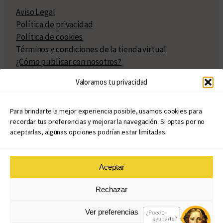
Aviso Legal
Política de privacidad
Política de cookies
Términos y condiciones de la tienda virtual
¿Cómo publicar con nosotros?
Compra y venta de derechos
Valoramos tu privacidad
Políticas de publicación
Facturación
Políticas de coedición
Para brindarte la mejor experiencia posible, usamos cookies para
recordar tus preferencias y mejorar la navegación. Si optas por no
Atribuciones
aceptarlas, algunas opciones podrían estar limitadas.
Aceptar
© Copyright 2020 – 2026
Rechazar
eduvim.com.ar
| Todos los derechos reservados
Ver preferencias
Diseño web: Llama Creativa