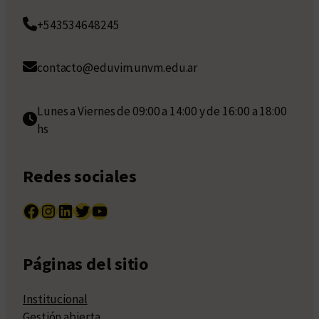
+543534648245
contacto@eduvim.unvm.edu.ar
Lunes a Viernes de 09:00 a 14:00 y de 16:00 a 18:00
hs
Redes sociales
Facebook
Instagram
LinkedIn
Twitter
YouTube
Páginas del sitio
Institucional
Gestión abierta