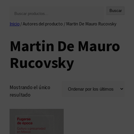
B
Buscar
u
Inicio
/ Autores del producto / Martin De Mauro Rucovsky
s
c
Martin De Mauro
a
r
Rucovsky
Mostrando el único
resultado