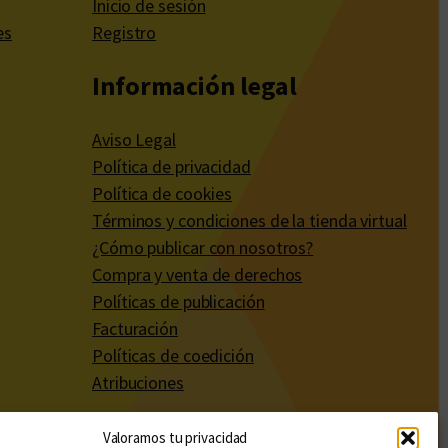
Inicio de sesión
es
Registro
Información legal
Aviso Legal
Política de privacidad
Política de cookies
Términos y condiciones de la tienda virtual
¿Cómo publicar con nosotros?
Compra y venta de derechos
Políticas de publicación
Facturación
Políticas de coedición
Atribuciones
Valoramos tu privacidad