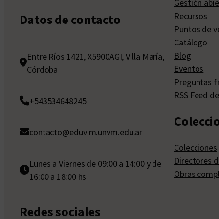
Gestión abie
Recursos
Datos de contacto
Puntos de v
Catálogo
Blog
Entre Ríos 1421, X5900AGI, Villa María,
Eventos
Córdoba
Preguntas f
RSS Feed de
+543534648245
Colecci
contacto@eduvim.unvm.edu.ar
Colecciones
Directores d
Lunes a Viernes de 09:00 a 14:00 y de
Obras compl
16:00 a 18:00 hs
Redes sociales