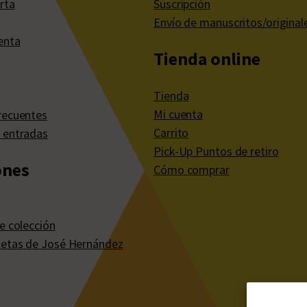
rta
Suscripción
Envío de manuscritos/original
enta
Tienda online
Tienda
Mi cuenta
recuentes
Carrito
 entradas
Pick-Up Puntos de retiro
ones
Cómo comprar
e colección
etas de José Hernández