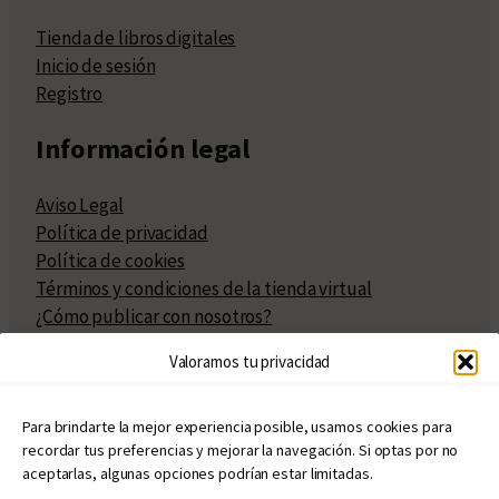
Tienda de libros digitales
Inicio de sesión
Registro
Información legal
Aviso Legal
Política de privacidad
Política de cookies
Términos y condiciones de la tienda virtual
¿Cómo publicar con nosotros?
Compra y venta de derechos
Valoramos tu privacidad
Políticas de publicación
Facturación
Políticas de coedición
Para brindarte la mejor experiencia posible, usamos cookies para
recordar tus preferencias y mejorar la navegación. Si optas por no
Atribuciones
aceptarlas, algunas opciones podrían estar limitadas.