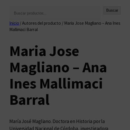
B
Buscar
u
Inicio
/ Autores del producto / Maria Jose Magliano – Ana Ines
s
Mallimaci Barral
c
a
Maria Jose
r
Magliano – Ana
Ines Mallimaci
Barral
María José Magliano. Doctora en Historia por la
Universidad Nacional de Córdoba, investigadora