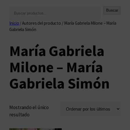
B
Buscar
u
Inicio
/ Autores del producto / María Gabriela Milone – María
s
Gabriela Simón
c
a
María Gabriela
r
Milone – María
Gabriela Simón
Mostrando el único
resultado