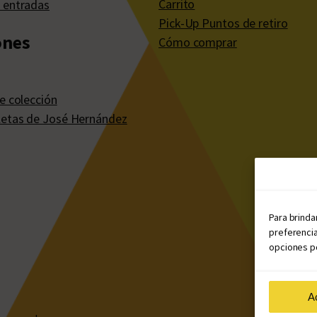
Carrito
 entradas
Pick-Up Puntos de retiro
ones
Cómo comprar
e colección
etas de José Hernández
Para brinda
preferencia
opciones po
A