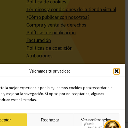
Política de cookies
Términos y condiciones de la tienda virtual
¿Cómo publicar con nosotros?
Compra y venta de derechos
Políticas de publicación
Facturación
Políticas de coedición
Atribuciones
Valoramos tu privacidad
rte la mejor experiencia posible, usamos cookies para recordar tus
s y mejorar la navegación. Si optas por no aceptarlas, algunas
drían estar limitadas.
ceptar
Rechazar
Ver preferencias