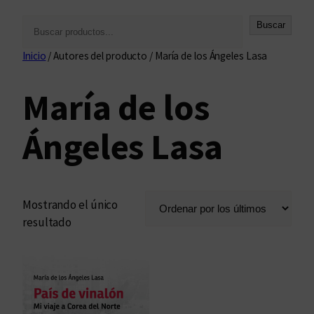
B
Buscar
u
Inicio
/ Autores del producto / María de los Ángeles Lasa
s
c
María de los
a
r
Ángeles Lasa
Mostrando el único
resultado