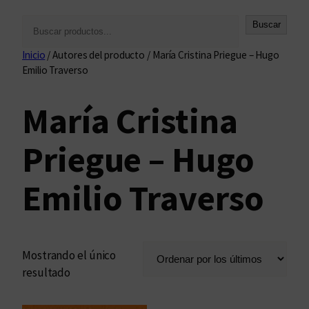
B
Buscar
u
Inicio
/ Autores del producto / María Cristina Priegue – Hugo
s
Emilio Traverso
c
a
María Cristina
r
Priegue – Hugo
Emilio Traverso
Mostrando el único
resultado