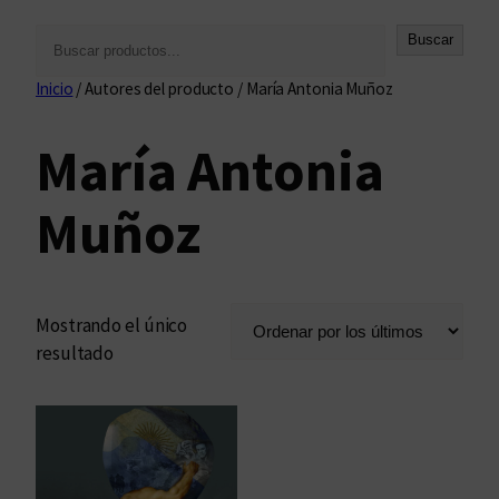
B
Buscar
u
Inicio
/ Autores del producto / María Antonia Muñoz
s
c
María Antonia
a
r
Muñoz
Mostrando el único
resultado