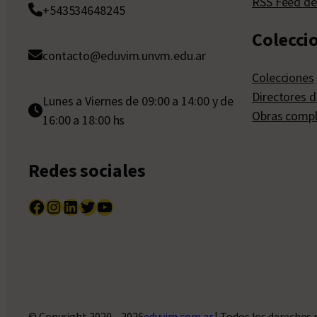
RSS Feed de
+543534648245
Colecci
contacto@eduvim.unvm.edu.ar
Colecciones
Directores d
Lunes a Viernes de 09:00 a 14:00 y de
Obras compl
16:00 a 18:00 hs
Redes sociales
Facebook
Instagram
LinkedIn
Twitter
YouTube
© Copyright 2020 – 2026
eduvim.com.ar
| Todos los derechos 