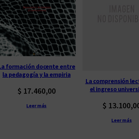
p
o
r
l
o
s
ú
La formación docente entre
l
la pedagogía y la empiria
t
La comprensión lec
i
el ingreso univers
$
17.460,00
m
o
$
13.100,0
Leer más
s
Leer más