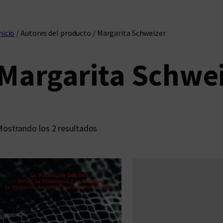
nicio
/ Autores del producto / Margarita Schweizer
Margarita Schwe
O
ostrando los 2 resultados
r
d
e
n
a
d
o