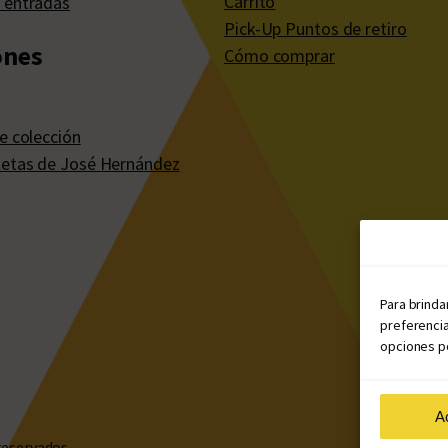
Carrito
 entradas
Pick-Up Puntos de retiro
ones
Cómo comprar
e colección
etas de José Hernández
Para brinda
preferencia
opciones po
A
reservados