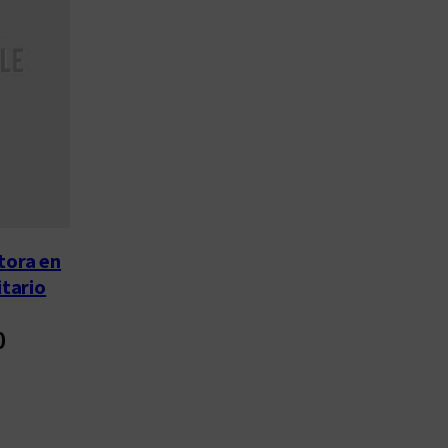
tora en
itario
0