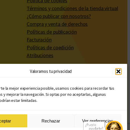
Política de cookies
Términos y condiciones de la tienda virtual
¿Cómo publicar con nosotros?
Compra y venta de derechos
Políticas de publicación
Facturación
Políticas de coedición
Atribuciones
Valoramos tu privacidad
rte la mejor experiencia posible, usamos cookies para recordar tus
s y mejorar la navegación. Si optas por no aceptarlas, algunas
drían estar limitadas.
ceptar
Rechazar
Ver preferencias
Diseño web: Llama Creativa