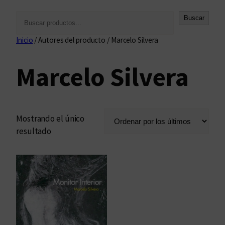
B
Buscar
u
Inicio
/ Autores del producto / Marcelo Silvera
s
c
Marcelo Silvera
a
r
Mostrando el único
resultado