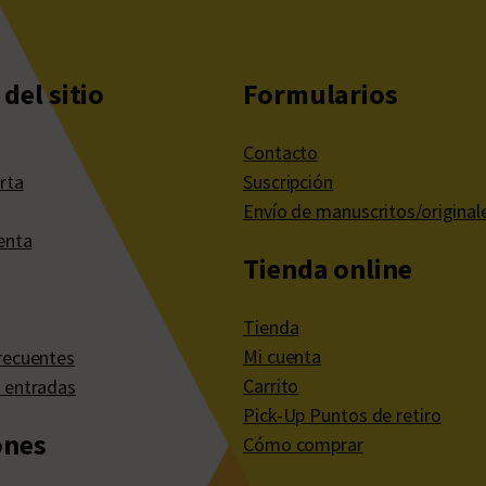
del sitio
Formularios
Contacto
rta
Suscripción
Envío de manuscritos/original
enta
Tienda online
Tienda
Mi cuenta
recuentes
Carrito
 entradas
Pick-Up Puntos de retiro
ones
Cómo comprar