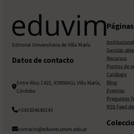
Páginas 
Institucional
Editorial Universitaria de Villa María
Gestión abie
Recursos
Datos de contacto
Puntos de v
Catálogo
Blog
Entre Ríos 1421, X5900AGI, Villa María,
Eventos
Córdoba
Preguntas f
RSS Feed de
+543534648245
Colecci
contacto@eduvim.unvm.edu.ar