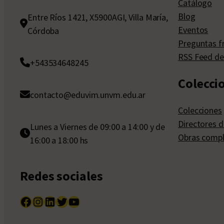
Catálogo
Blog
Entre Ríos 1421, X5900AGI, Villa María,
Eventos
Córdoba
Preguntas f
RSS Feed de
+543534648245
Colecci
contacto@eduvim.unvm.edu.ar
Colecciones
Directores d
Lunes a Viernes de 09:00 a 14:00 y de
Obras compl
16:00 a 18:00 hs
Redes sociales
Facebook
Instagram
LinkedIn
Twitter
YouTube