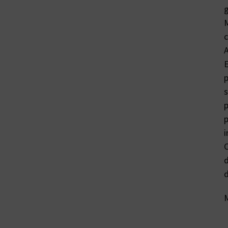
g
M
c
A
E
p
s
p
p
i
C
d
d
M