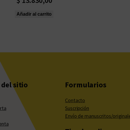
$
13.830,00
Añadir al carrito
del sitio
Formularios
Contacto
rta
Suscripción
Envío de manuscritos/original
enta