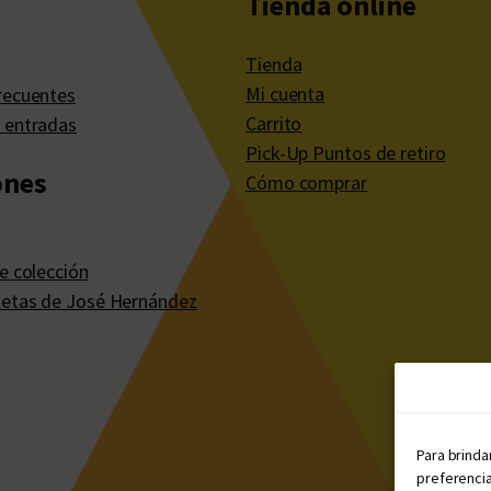
Tienda online
Tienda
Mi cuenta
recuentes
Carrito
 entradas
Pick-Up Puntos de retiro
ones
Cómo comprar
e colección
etas de José Hernández
Para brinda
preferencia