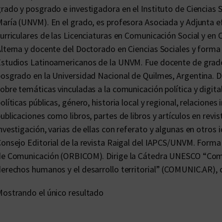
rado y posgrado e investigadora en el Instituto de Ciencias S
aría (UNVM). En el grado, es profesora Asociada y Adjunta ef
urriculares de las Licenciaturas en Comunicación Social y en C
lterna y docente del Doctorado en Ciencias Sociales y forma
studios Latinoamericanos de la UNVM. Fue docente de grado
osgrado en la Universidad Nacional de Quilmes, Argentina. D
obre temáticas vinculadas a la comunicación política y digita
olíticas públicas, género, historia local y regional, relacion
ublicaciones como libros, partes de libros y artículos en revi
nvestigación, varias de ellas con referato y algunas en otro
onsejo Editorial de la revista Raigal del IAPCS/UNVM. Form
e Comunicación (ORBICOM). Dirige la Cátedra UNESCO “Comunic
erechos humanos y el desarrollo territorial” (COMUNIC.AR),
ostrando el único resultado