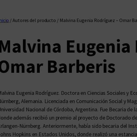
nicio
/ Autores del producto / Malvina Eugenia Rodríguez – Omar Ba
Malvina Eugenia 
Omar Barberis
alvina Eugenia Rodríguez. Doctora en Ciencias Sociales y Ec
ürnberg, Alemania. Licenciada en Comunicación Social y Magi
niversidad Nacional de Córdoba, Argentina. Fue Becaria de 
onde además recibió un premio al proyecto de Doctorado de l
rlangen-Nürnberg. Anteriormente, había sido becaria del Insti
ohns Hopkins en Estados Unidos, donde realizó una estancia