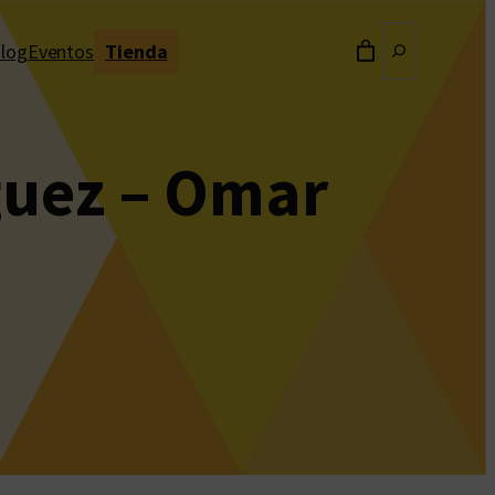
Buscar
log
Eventos
Tienda
guez – Omar