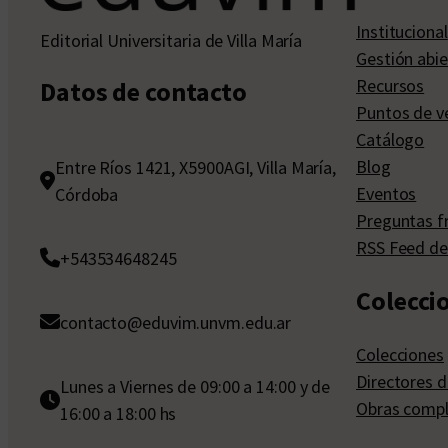
Institucional
Editorial Universitaria de Villa María
Gestión abie
Recursos
Datos de contacto
Puntos de v
Catálogo
Blog
Entre Ríos 1421, X5900AGI, Villa María,
Eventos
Córdoba
Preguntas f
RSS Feed de
+543534648245
Colecci
contacto@eduvim.unvm.edu.ar
Colecciones
Directores d
Lunes a Viernes de 09:00 a 14:00 y de
Obras compl
16:00 a 18:00 hs